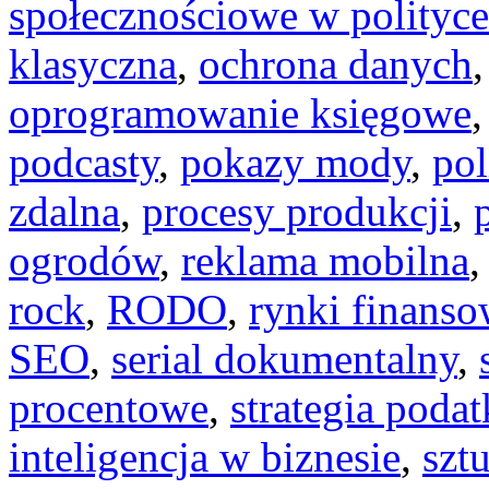
społecznościowe w polityce
klasyczna
,
ochrona danych
oprogramowanie księgowe
podcasty
,
pokazy mody
,
pol
zdalna
,
procesy produkcji
,
ogrodów
,
reklama mobilna
rock
,
RODO
,
rynki finans
SEO
,
serial dokumentalny
,
procentowe
,
strategia poda
inteligencja w biznesie
,
szt