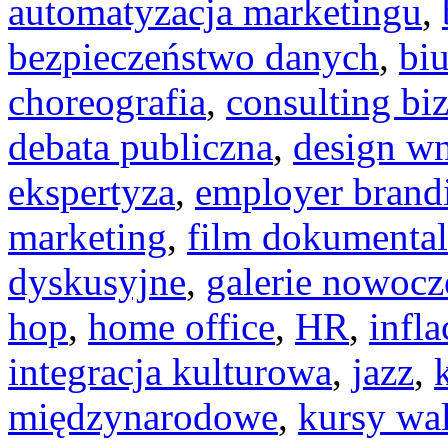
automatyzacja marketingu
,
bezpieczeństwo danych
,
biu
choreografia
,
consulting bi
debata publiczna
,
design wn
ekspertyza
,
employer brand
marketing
,
film dokumenta
dyskusyjne
,
galerie nowocz
hop
,
home office
,
HR
,
infla
integracja kulturowa
,
jazz
,
międzynarodowe
,
kursy wa