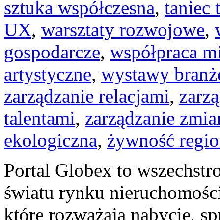
sztuka współczesna
,
taniec
UX
,
warsztaty rozwojowe
,
gospodarcze
,
współpraca m
artystyczne
,
wystawy bran
zarządzanie relacjami
,
zarz
talentami
,
zarządzanie zmia
ekologiczna
,
żywność regio
Portal Globex to wszechstr
światu rynku nieruchomości
które rozważają nabycie, s